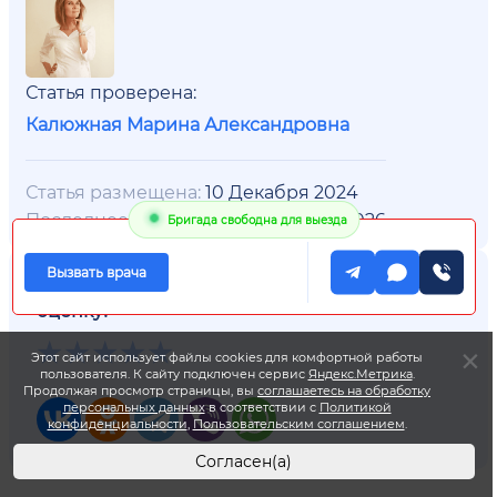
Статья проверена:
Калюжная Марина Александровна
Статья размещена:
10 Декабря 2024
Последнее изменнение:
30 Июля 2026
Бригада свободна для выезда
Вызвать врача
Понравилась статья? Поставьте
оценку!
Этот сайт использует файлы cookies для комфортной работы
пользователя. К сайту подключен сервис
Яндекс.Метрика
.
Продолжая просмотр страницы, вы
соглашаетесь на обработку
персональных данных
в соответствии с
Политикой
конфиденциальности
,
Пользовательским соглашением
.
Согласен(а)