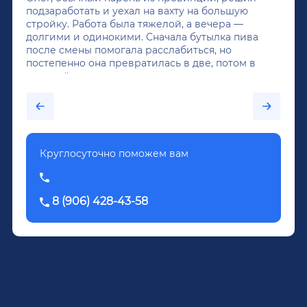
подзаработать и уехал на вахту на большую
стройку. Работа была тяжелой, а вечера —
долгими и одинокими. Сначала бутылка пива
после смены помогала расслабиться, но
постепенно она превратилась в две, потом в
крепкий алкоголь, и вот он уже пил почти
каждый день...После дектоксикации организма
было назначено кодирование по методу
Довженко.
Круглосуточно поможем вам
8 (906) 428-43-58